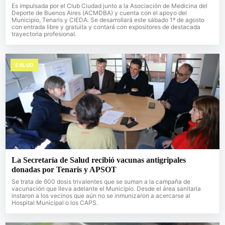
Es impulsada por el Club Ciudad junto a la Asociación de Medicina del
Deporte de Buenos Aires (ACMDBA) y cuenta con el apoyo del
Municipio, Tenaris y CIEDA. Se desarrollará este sábado 1º de agosto
con entrada libre y gratuita y contará con expositores de destacada
trayectoria profesional.
SALUD
La Secretaría de Salud recibió vacunas antigripales
donadas por Tenaris y APSOT
Se trata de 600 dosis trivalentes que se suman a la campaña de
vacunación que lleva adelante el Municipio. Desde el área sanitaria
instaron a los vecinos que aún no se inmunizaron a acercarse al
Hospital Municipal o los CAPS.