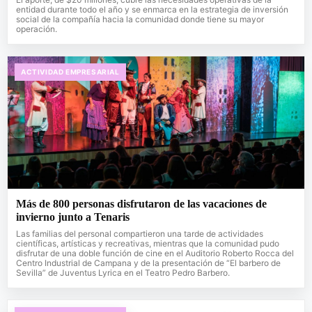
entidad durante todo el año y se enmarca en la estrategia de inversión
social de la compañía hacia la comunidad donde tiene su mayor
operación.
ACTIVIDAD EMPRESARIAL
Más de 800 personas disfrutaron de las vacaciones de
invierno junto a Tenaris
Las familias del personal compartieron una tarde de actividades
científicas, artísticas y recreativas, mientras que la comunidad pudo
disfrutar de una doble función de cine en el Auditorio Roberto Rocca del
Centro Industrial de Campana y de la presentación de “El barbero de
Sevilla” de Juventus Lyrica en el Teatro Pedro Barbero.