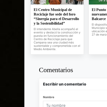
El Centro Municipal de
El Punto 
Reciclaje fue sede del foro
nuevamen
“Sinergia para el Desarrollo
Balcarce
y la Sostenibilidad”
El dispositi
Municipio s
El intendente Abella acompañó el
ubicación e
evento y destacó la construcción y
27 de marzo
puesta en funcionamiento del
Centro de Reciclaje para que
Campana sea una ciudad más
sustentable y comprometida con el
Medio Ambiente.
Comentarios
Escribir un comentario
Nombre