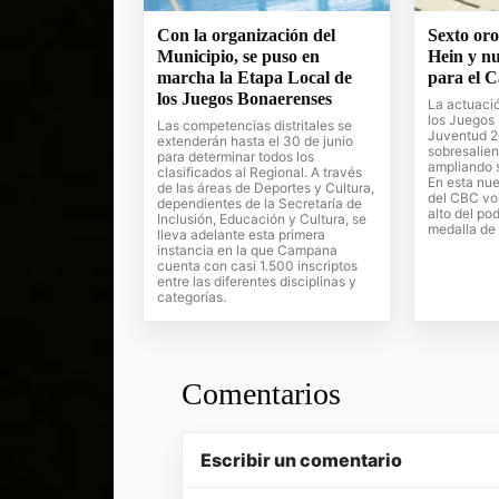
Con la organización del
Sexto oro
Municipio, se puso en
Hein y nu
marcha la Etapa Local de
para el 
los Juegos Bonaerenses
La actuaci
los Juegos
Las competencias distritales se
Juventud 2
extenderán hasta el 30 de junio
sobresalien
para determinar todos los
ampliando 
clasificados al Regional. A través
En esta nue
de las áreas de Deportes y Cultura,
del CBC vol
dependientes de la Secretaría de
alto del po
Inclusión, Educación y Cultura, se
medalla de 
lleva adelante esta primera
instancia en la que Campana
cuenta con casi 1.500 inscriptos
entre las diferentes disciplinas y
categorías.
Comentarios
Escribir un comentario