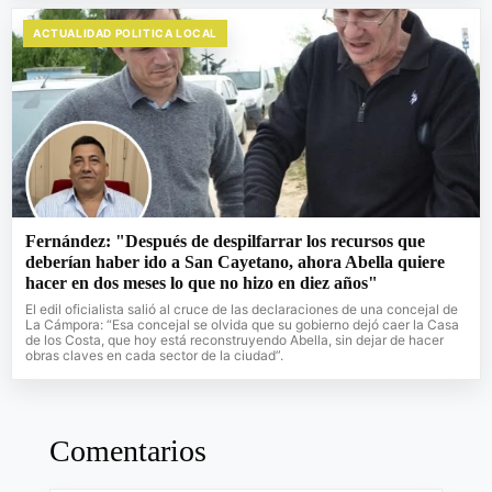
ACTUALIDAD POLITICA LOCAL
Fernández: "Después de despilfarrar los recursos que
deberían haber ido a San Cayetano, ahora Abella quiere
hacer en dos meses lo que no hizo en diez años"
El edil oficialista salió al cruce de las declaraciones de una concejal de
La Cámpora: “Esa concejal se olvida que su gobierno dejó caer la Casa
de los Costa, que hoy está reconstruyendo Abella, sin dejar de hacer
obras claves en cada sector de la ciudad”.
Comentarios