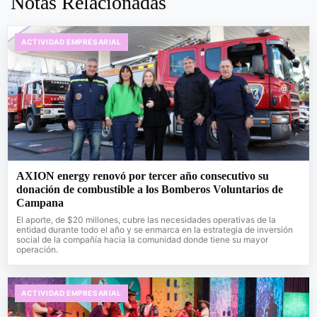
Notas Relacionadas
ACTIVIDAD EMPRESARIAL
AXION energy renovó por tercer año consecutivo su
donación de combustible a los Bomberos Voluntarios de
Campana
El aporte, de $20 millones, cubre las necesidades operativas de la
entidad durante todo el año y se enmarca en la estrategia de inversión
social de la compañía hacia la comunidad donde tiene su mayor
operación.
ACTIVIDAD EMPRESARIAL