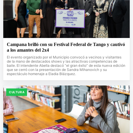
Campana brilló con su Festival Federal de Tango y cautivó
a los amantes del 2x4
El evento organizado por el Municipio convocó a vecinos y visitantes
de la mano de destacados shows y las atractivas competencias de
baile. El intendente Abella destacó “el gran éxito” de esta nueva edición
que se cerró con la presentación de Sandra Mihanovich y su
espectáculo homenaje a Eladia Blázquez.
CULTURA