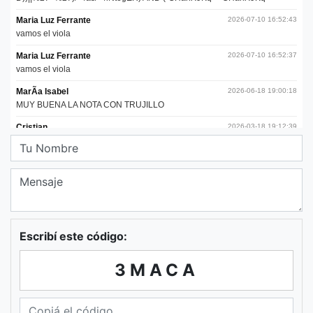
Escribí este código:
3MACA