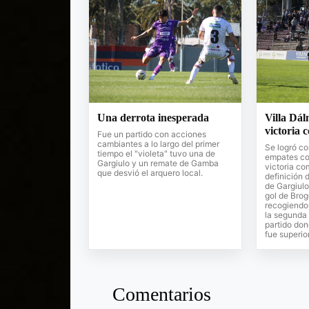
Una derrota inesperada
Villa Dál
victoria 
Fue un partido con acciones
cambiantes a lo largo del primer
Se logró co
tiempo el "violeta" tuvo una de
empates co
Gargiulo y un remate de Gamba
victoria co
que desvió el arquero local.
definición 
de Gargiulo
gol de Brog
recogiendo 
la segunda 
partido don
fue superior
Comentarios