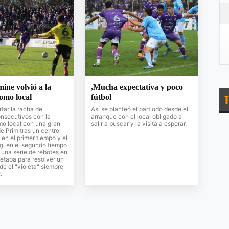
mine volvió a la
,Mucha expectativa y poco
como local
fútbol
rtar la racha de
Así se planteó el partiodo desde el
nsecutivos con la
arranque con el local obligado a
mo local con una gran
salir a buscar y la visita a esperar.
de Prim tras un centro
 en el primer tiempo y el
gi en el segundo tiempo
una serie de rebotes en
etapa para resolver un
de el "violeta" siempre
.