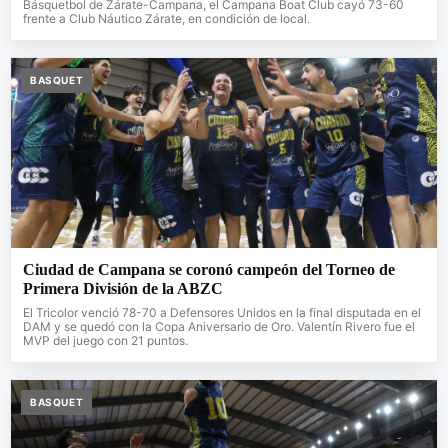
Básquetbol de Zárate-Campana, el Campana Boat Club cayó 73-60
frente a Club Náutico Zárate, en condición de local.
BASQUET
Ciudad de Campana se coronó campeón del Torneo de
Primera División de la ABZC
El Tricolor venció 78-70 a Defensores Unidos en la final disputada en el
DAM y se quedó con la Copa Aniversario de Oro. Valentín Rivero fue el
MVP del juego con 21 puntos.
BASQUET