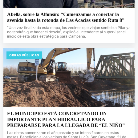
Abella, sobre la Alfonsín: “Comenzamos a conectar la
avenida hasta la rotonda de Las Acacias sentido Ruta 8”
“Una vez finalizada esta etapa, los vecinos que viajan sentido a Pilar ya
no tendrán que hacer el desvío”, explicó el Intendente al supervisar el
inicio de esta obra estratégica para Campana.
OBRAS PÚBLICAS
EL MUNICIPIO ESTÁ CONCRETANDO UN
IMPORTANTE PLAN HIDRÁULICO PARA
PREPARARSE PARA LA LLEGADA DE “EL NIÑO”
Las obras comenzaron el año pasado y se intensificaron en estos
meses. Benefician a los vecinos de Santa Lucía, San Cayetano, 21 de