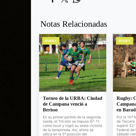
Notas Relacionadas
RUGBY
RUGBY
Torneo de la URBA: Ciudad
Rugby: C
de Campana venció a
Campana v
Berisso
en Barad
En su primer partido de la segunda
Por la 10ª
rueda, el Tricolor se impuso 67-11
de Tercera 
como local y logró su sexta victoria
superó 32-2
de la temporada. Así, ahora se
Federal de 
ubica en la 5ª posición del
sábado cerr