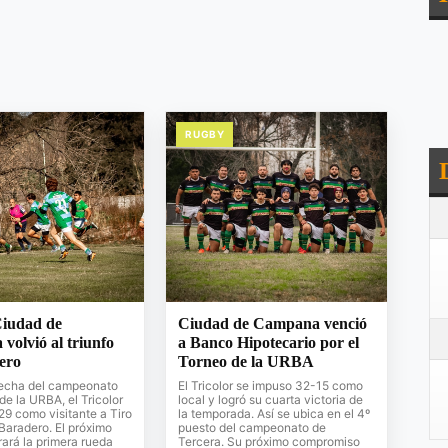
RUGBY
iudad de
Ciudad de Campana venció
olvió al triunfo
a Banco Hipotecario por el
ero
Torneo de la URBA
 fecha del campeonato
El Tricolor se impuso 32-15 como
de la URBA, el Tricolor
local y logró su cuarta victoria de
9 como visitante a Tiro
la temporada. Así se ubica en el 4º
Baradero. El próximo
puesto del campeonato de
ará la primera rueda
Tercera. Su próximo compromiso