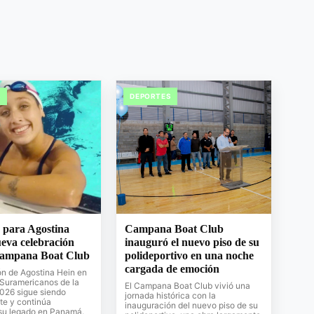
S
DEPORTES
 para Agostina
Campana Boat Club
eva celebración
inauguró el nuevo piso de su
Campana Boat Club
polideportivo en una noche
cargada de emoción
ón de Agostina Hein en
 Suramericanos de la
El Campana Boat Club vivió una
026 sigue siendo
jornada histórica con la
te y continúa
inauguración del nuevo piso de su
su legado en Panamá.