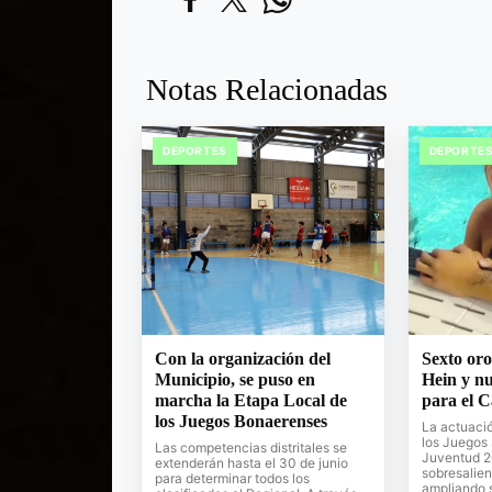
Notas Relacionadas
DEPORTES
DEPORTE
Con la organización del
Sexto oro
Municipio, se puso en
Hein y nu
marcha la Etapa Local de
para el 
los Juegos Bonaerenses
La actuaci
los Juegos
Las competencias distritales se
Juventud 2
extenderán hasta el 30 de junio
sobresalien
para determinar todos los
ampliando 