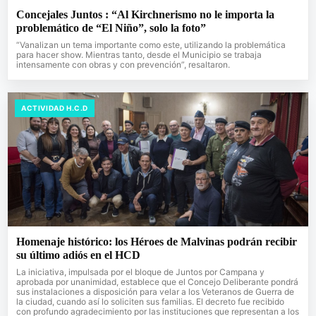
Concejales Juntos : “Al Kirchnerismo no le importa la
problemático de “El Niño”, solo la foto”
“Vanalizan un tema importante como este, utilizando la problemática
para hacer show. Mientras tanto, desde el Municipio se trabaja
intensamente con obras y con prevención”, resaltaron.
ACTIVIDAD H.C.D
Homenaje histórico: los Héroes de Malvinas podrán recibir
su último adiós en el HCD
La iniciativa, impulsada por el bloque de Juntos por Campana y
aprobada por unanimidad, establece que el Concejo Deliberante pondrá
sus instalaciones a disposición para velar a los Veteranos de Guerra de
la ciudad, cuando así lo soliciten sus familias. El decreto fue recibido
con profundo agradecimiento por las instituciones que representan a los