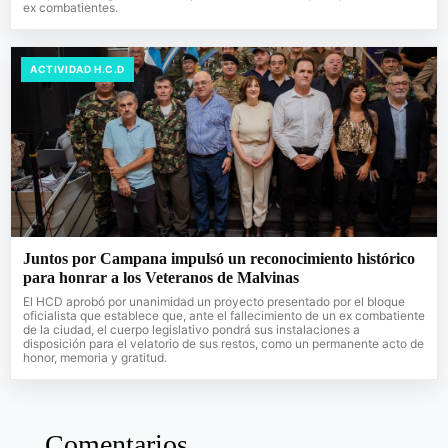
ex combatientes.
ACTIVIDAD H.C.D
Juntos por Campana impulsó un reconocimiento histórico
para honrar a los Veteranos de Malvinas
El HCD aprobó por unanimidad un proyecto presentado por el bloque
oficialista que establece que, ante el fallecimiento de un ex combatiente
de la ciudad, el cuerpo legislativo pondrá sus instalaciones a
disposición para el velatorio de sus restos, como un permanente acto de
honor, memoria y gratitud.
Comentarios