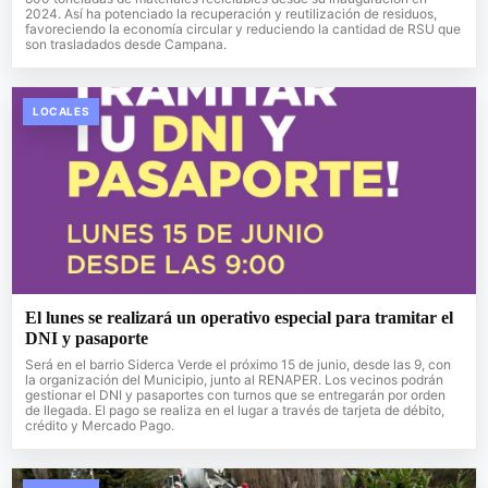
2024. Así ha potenciado la recuperación y reutilización de residuos,
favoreciendo la economía circular y reduciendo la cantidad de RSU que
son trasladados desde Campana.
LOCALES
El lunes se realizará un operativo especial para tramitar el
DNI y pasaporte
Será en el barrio Siderca Verde el próximo 15 de junio, desde las 9, con
la organización del Municipio, junto al RENAPER. Los vecinos podrán
gestionar el DNI y pasaportes con turnos que se entregarán por orden
de llegada. El pago se realiza en el lugar a través de tarjeta de débito,
crédito y Mercado Pago.