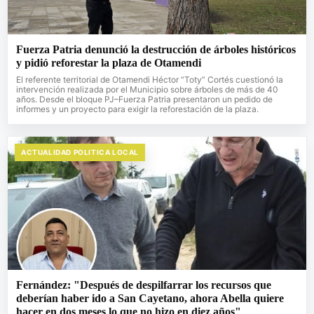
Fuerza Patria denunció la destrucción de árboles históricos
y pidió reforestar la plaza de Otamendi
El referente territorial de Otamendi Héctor “Toty” Cortés cuestionó la
intervención realizada por el Municipio sobre árboles de más de 40
años. Desde el bloque PJ–Fuerza Patria presentaron un pedido de
informes y un proyecto para exigir la reforestación de la plaza.
ACTUALIDAD POLITICA LOCAL
Fernández: "Después de despilfarrar los recursos que
deberían haber ido a San Cayetano, ahora Abella quiere
hacer en dos meses lo que no hizo en diez años"