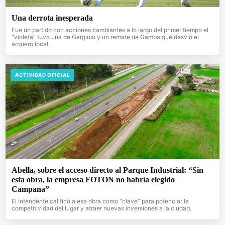
Una derrota inesperada
Fue un partido con acciones cambiantes a lo largo del primer tiempo el
"violeta" tuvo una de Gargiulo y un remate de Gamba que desvió el
arquero local.
ACTIVIDAD OFICIAL
Abella, sobre el acceso directo al Parque Industrial: “Sin
esta obra, la empresa FOTON no habría elegido
Campana”
El Intendente calificó a esa obra como “clave” para potenciar la
competitividad del lugar y atraer nuevas inversiones a la ciudad.