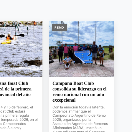
REMO
na Boat Club
Campana Boat Club
rá de la primera
consolida su liderazgo en el
ovincial del año
remo nacional con un año
excepcional
4 y 15 de febrero, el
Con la emoción todavía latente,
at Club estará
podemos afirmar que el
 la primera regata
Campeonato Argentino de Remo
la temporada 2026, en el
2025, organizado por la
os Campeonatos
Asociación Argentina de Remeros
s de Slalom y
Aficionados (AARA), marcó un
cierre brillante para el Campana