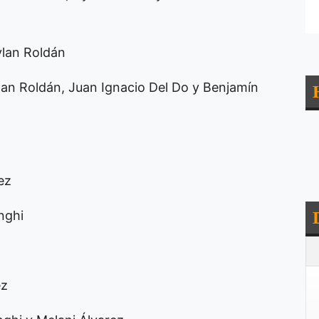
ylan Roldán
an Roldán, Juan Ignacio Del Do y Benjamín
ez
nghi
ez