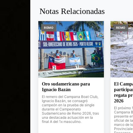
Notas Relacionadas
REMO
REMO
Oro sudamericano para
El Campa
Ignacio Bazán
participa
regata pr
El remero del Campana Boat Club,
2026
Ignacio Bazán, se consagró
campeón en la prueba de single
El próximo 1
durante el Campeonato
Campana Bo
Sudamericano de Remo 2026, tras
presente en
una destacada actuación en la
oficial de 
final A del 1x masculino.
marco de l
Provinciale
Descenso.