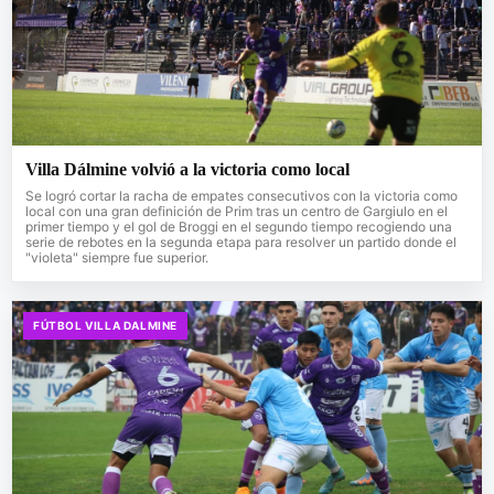
Villa Dálmine volvió a la victoria como local
Se logró cortar la racha de empates consecutivos con la victoria como
local con una gran definición de Prim tras un centro de Gargiulo en el
primer tiempo y el gol de Broggi en el segundo tiempo recogiendo una
serie de rebotes en la segunda etapa para resolver un partido donde el
"violeta" siempre fue superior.
FÚTBOL VILLA DALMINE