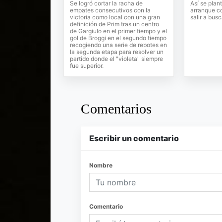
Se logró cortar la racha de
Así se plan
empates consecutivos con la
arranque co
victoria como local con una gran
salir a busc
definición de Prim tras un centro
de Gargiulo en el primer tiempo y el
gol de Broggi en el segundo tiempo
recogiendo una serie de rebotes en
la segunda etapa para resolver un
partido donde el "violeta" siempre
fue superior.
Comentarios
Escribir un comentario
Nombre
Comentario