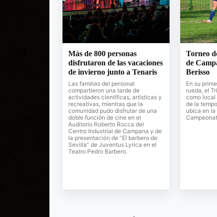
Más de 800 personas
Torneo d
disfrutaron de las vacaciones
de Campa
de invierno junto a Tenaris
Berisso
Las familias del personal
En su prime
compartieron una tarde de
rueda, el T
actividades científicas, artísticas y
como local 
recreativas, mientras que la
de la tempo
comunidad pudo disfrutar de una
ubica en la
doble función de cine en el
Campeonato
Auditorio Roberto Rocca del
Centro Industrial de Campana y de
la presentación de “El barbero de
Sevilla” de Juventus Lyrica en el
Teatro Pedro Barbero.