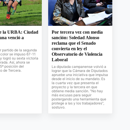
e la URBA: Ciudad
Por tercera vez con media
na venció a
sanción: Soledad Alonso
reclama que el Senado
convierta en ley el
r partido de la segunda
Observatorio de Violencia
ricolor se impuso 67-11
y logró su sexta victoria
Laboral
rada. Así, ahora se
 5ª posición del
La diputada campanense volvió a
 de Tercera.
lograr que la Cámara de Diputados
apruebe una iniciativa que impulsa
desde el inicio de su mandato. Es
la cuarta vez que presenta el
proyecto y la tercera en que
obtiene media sanción. "No hay
más excusas para seguir
postergando una herramienta que
protege a las y los trabajadores",
sostuvo.