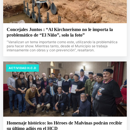
Concejales Juntos : “Al Kirchnerismo no le importa la
problemático de “El Niño”, solo la foto”
“Vanalizan un tema importante como este, utilizando la problemática
para hacer show. Mientras tanto, desde el Municipio se trabaja
intensamente con obras y con prevención”, resaltaron.
ACTIVIDAD H.C.D
Homenaje histórico: los Héroes de Malvinas podrán recibir
su último adiós en el HCD