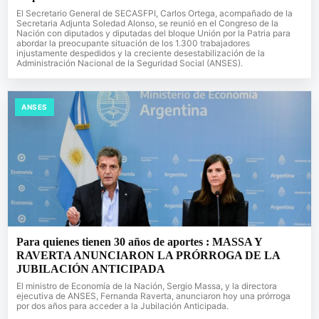
El Secretario General de SECASFPI, Carlos Ortega, acompañado de la
Secretaria Adjunta Soledad Alonso, se reunió en el Congreso de la
Nación con diputados y diputadas del bloque Unión por la Patria para
abordar la preocupante situación de los 1.300 trabajadores
injustamente despedidos y la creciente desestabilización de la
Administración Nacional de la Seguridad Social (ANSES).
ANSES
Para quienes tienen 30 años de aportes : MASSA Y
RAVERTA ANUNCIARON LA PRÓRROGA DE LA
JUBILACIÓN ANTICIPADA
El ministro de Economía de la Nación, Sergio Massa, y la directora
ejecutiva de ANSES, Fernanda Raverta, anunciaron hoy una prórroga
por dos años para acceder a la Jubilación Anticipada.