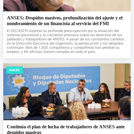
ANSES: Despidos masivos, profundización del ajuste y el
nombramiento de un financista al servicio del FMI
El SECASFPI expresó su profunda preocupación por la situación del
sistema previsional y la creciente amenaza sobre los derechos de los
jubilados y trabajadores de ANSES. A pesar de los constantes cambios
en la Dirección Ejecutiva del organismo, la persecución y los despidos
continúan. Más de 1.300 compañeros y compañeras han perdido su
empleo, y 64 oficinas fueron cerradas en todo el país.
ANSES
Continúa el plan de lucha de trabajadores de ANSES ante
despidos masivos