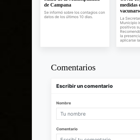
de Campana
medidas 
vacunars
Se informó sobre los contagios con
datos de los últimos 10 dias.
La Secretar
Municipio i
positivos 
Recomendó 
la presenci
aplicarse la
Comentarios
Escribir un comentario
Nombre
Comentario