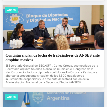
ANSES
Continúa el plan de lucha de trabajadores de ANSES ante
despidos masivos
El Secretario General de SECASFPI, Carlos Ortega, acompañado de la
Secretaria Adjunta Soledad Alonso, se reunió en el Congreso de la
Nación con diputados y diputadas del bloque Unión por la Patria para
abordar la preocupante situación de los 1.300 trabajadores
injustamente despedidos y la creciente desestabilización de la
Administración Nacional de la Seguridad Social (ANSES).
ANSES