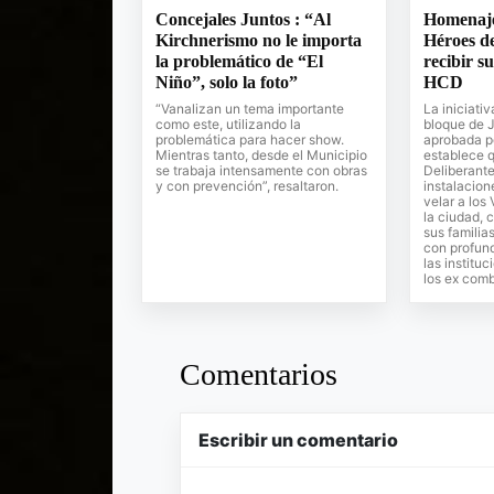
Concejales Juntos : “Al
Homenaje 
Kirchnerismo no le importa
Héroes d
la problemático de “El
recibir su
Niño”, solo la foto”
HCD
“Vanalizan un tema importante
La iniciativ
como este, utilizando la
bloque de 
problemática para hacer show.
aprobada p
Mientras tanto, desde el Municipio
establece 
se trabaja intensamente con obras
Deliberant
y con prevención”, resaltaron.
instalacion
velar a los
la ciudad, c
sus familias
con profun
las institu
los ex comb
Comentarios
Escribir un comentario