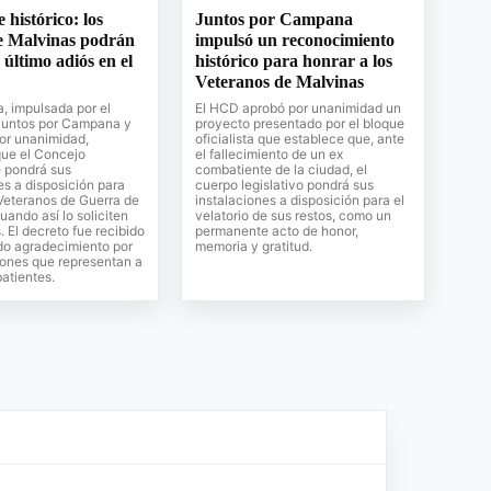
histórico: los
Juntos por Campana
e Malvinas podrán
impulsó un reconocimiento
 último adiós en el
histórico para honrar a los
Veteranos de Malvinas
a, impulsada por el
El HCD aprobó por unanimidad un
Juntos por Campana y
proyecto presentado por el bloque
or unanimidad,
oficialista que establece que, ante
que el Concejo
el fallecimiento de un ex
e pondrá sus
combatiente de la ciudad, el
es a disposición para
cuerpo legislativo pondrá sus
 Veteranos de Guerra de
instalaciones a disposición para el
uando así lo soliciten
velatorio de sus restos, como un
. El decreto fue recibido
permanente acto de honor,
do agradecimiento por
memoria y gratitud.
ciones que representan a
atientes.