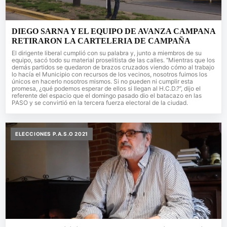
DIEGO SARNA Y EL EQUIPO DE AVANZA CAMPANA
RETIRARON LA CARTELERIA DE CAMPAÑA
El dirigente liberal cumplió con su palabra y, junto a miembros de su
equipo, sacó todo su material proselitista de las calles. ‘’Mientras que los
demás partidos se quedaron de brazos cruzados viendo cómo al trabajo
lo hacía el Municipio con recursos de los vecinos, nosotros fuimos los
únicos en hacerlo nosotros mismos. Si no pueden ni cumplir esta
promesa, ¿qué podemos esperar de ellos si llegan al H.C.D.?’’, dijo el
referente del espacio que el domingo pasado dio el batacazo en las
PASO y se convirtió en la tercera fuerza electoral de la ciudad.
ELECCIONES P.A.S.O 2021