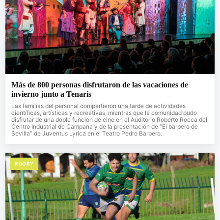
Más de 800 personas disfrutaron de las vacaciones de
invierno junto a Tenaris
Las familias del personal compartieron una tarde de actividades
científicas, artísticas y recreativas, mientras que la comunidad pudo
disfrutar de una doble función de cine en el Auditorio Roberto Rocca del
Centro Industrial de Campana y de la presentación de “El barbero de
Sevilla” de Juventus Lyrica en el Teatro Pedro Barbero.
RUGBY