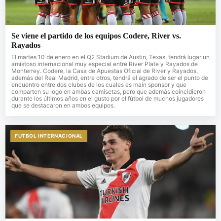
Se viene el partido de los equipos Codere, River vs.
Rayados
El martes 10 de enero en el Q2 Stadium de Austin, Texas, tendrá lugar un
amistoso internacional muy especial entre River Plate y Rayados de
Monterrey. Codere, la Casa de Apuestas Oficial de River y Rayados,
además del Real Madrid, entre otros, tendrá el agrado de ser el punto de
encuentro entre dos clubes de los cuales es main sponsor y que
comparten su logo en ambas camisetas, pero que además coincidieron
durante los últimos años en el gusto por el fútbol de muchos jugadores
que se destacaron en ambos equipos.
FUTBOL INTERNACIONAL