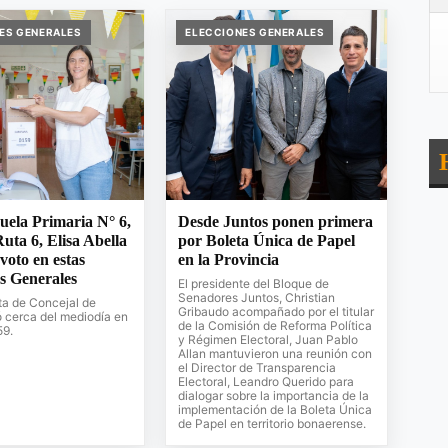
ES GENERALES
ELECCIONES GENERALES
uela Primaria N° 6,
Desde Juntos ponen primera
Ruta 6, Elisa Abella
por Boleta Única de Papel
 voto en estas
en la Provincia
s Generales
El presidente del Bloque de
Senadores Juntos, Christian
ta de Concejal de
Gribaudo acompañado por el titular
 cerca del mediodía en
de la Comisión de Reforma Política
59.
y Régimen Electoral, Juan Pablo
Allan mantuvieron una reunión con
el Director de Transparencia
Electoral, Leandro Querido para
dialogar sobre la importancia de la
implementación de la Boleta Única
de Papel en territorio bonaerense.