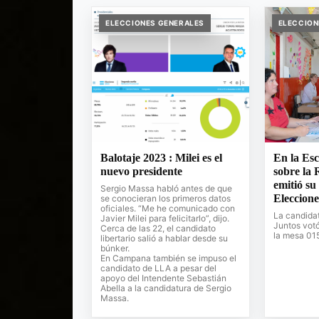
ELECCIONES GENERALES
ELECCION
Balotaje 2023 : Milei es el
En la Esc
nuevo presidente
sobre la 
emitió su
Sergio Massa habló antes de que
Eleccione
se conocieran los primeros datos
oficiales. “Me he comunicado con
La candida
Javier Milei para felicitarlo”, dijo.
Juntos votó
Cerca de las 22, el candidato
la mesa 01
libertario salió a hablar desde su
búnker.
En Campana también se impuso el
candidato de LLA a pesar del
apoyo del Intendente Sebastián
Abella a la candidatura de Sergio
Massa.