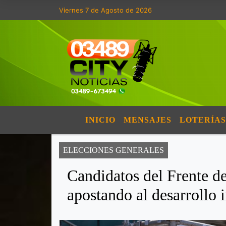
Viernes 7 de Agosto de 2026
INICIO
MENSAJES
LOTERÍAS
ELECCIONES GENERALES
Candidatos del Frente d
apostando al desarrollo i