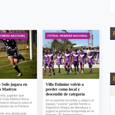
RIMERA NACIONAL
FÚTBOL PRIMERA NACIONAL
Solis jugara en
Villa Dálmine volvió a
o Madryn
perder como local y
descendió de categoría
lís, jugador que
l Club Atlético Boca
En un partido increíble y atípico el
 nuevo refuerzo para el
equipo "violeta" perdió frente a
rtamen de la Primera
Deportivo Maipú de Mendoza y
jugará la próxima temporada en la
ener una destacada
Primera "B" Metropolitana.