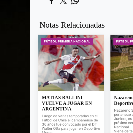
Notas Relacionadas
FÚTBOL PRIMERA NACIONAL
FÚTBOL P
MATIAS BALLINI
Nazareno 
VUELVE A JUGAR EN
Deportiv
ARGENTINA
Nazareno So
pertenece a
Luego de varias temporadas en el
Juniors, es
Futbol de Chile el campanense de
próximo ce
36 años fue convocado por el DT
Nacional.
Walter Otta para jugar en Deportivo
Viene de t
Moron.