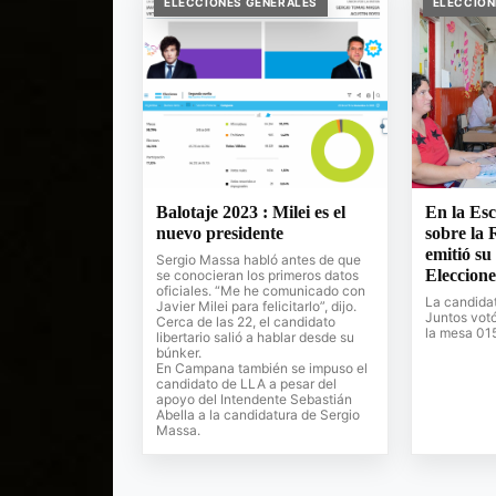
ELECCIONES GENERALES
ELECCION
Balotaje 2023 : Milei es el
En la Esc
nuevo presidente
sobre la 
emitió su
Sergio Massa habló antes de que
Eleccione
se conocieran los primeros datos
oficiales. “Me he comunicado con
La candida
Javier Milei para felicitarlo”, dijo.
Juntos votó
Cerca de las 22, el candidato
la mesa 01
libertario salió a hablar desde su
búnker.
En Campana también se impuso el
candidato de LLA a pesar del
apoyo del Intendente Sebastián
Abella a la candidatura de Sergio
Massa.