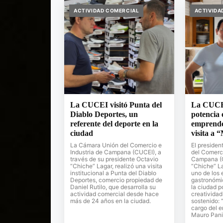
ACTIVIDAD COMERCIAL
ACTIVIDA
La CUCEI visitó Punta del
La CUCE
Diablo Deportes, un
potencia 
referente del deporte en la
emprende
ciudad
visita a
La Cámara Unión del Comercio e
El presiden
Industria de Campana (CUCEI), a
del Comerci
través de su presidente Octavio
Campana (C
“Chiche” Lagar, realizó una visita
“Chiche” La
institucional a Punta del Diablo
uno de los
Deportes, comercio propiedad de
gastronómi
Daniel Rutilo, que desarrolla su
la ciudad p
actividad comercial desde hace
creatividad
más de 24 años en la ciudad.
sostenido: 
cargo del 
Mauro Pani