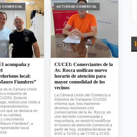
D COMERCIAL
ACTIVIDAD COMERCIAL
I acompaña y
CUCEI: Comerciantes de la
el
Av. Rocca unifican nuevo
durismo local:
horario de atención para
 “Mauro Fiambres”
mayor comodidad de los
vecinos
te de la Cámara Unión
o e Industria de
La Cámara Unión del Comercio e
UCEI), Octavio
Industria de Campana (CUCEI)
gar, realizó una visita a
informa que, tras mantener
 emprendimientos
diversas reuniones con
cos que se destaca en
comerciantes de la Av. Rocca, en
or su calidad,
una decisión consensuada y
 y crecimiento
mayoritaria, se resolvió modificar
“Mauro Fiambres”, a
el horario de atención comercial a
emprendedor local
partir de hoy, estableciéndose de
zza.
9:00 a 13:00 y de 17:00 a 21:00.