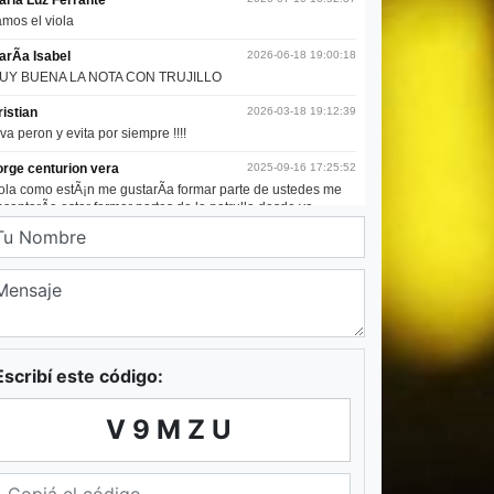
Escribí este código:
V9MZU