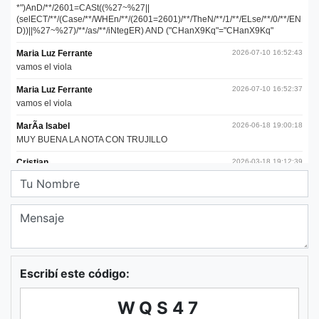
Escribí este código:
WQS47