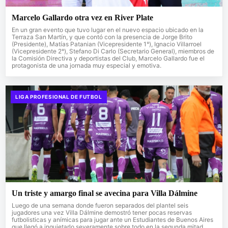
Marcelo Gallardo otra vez en River Plate
En un gran evento que tuvo lugar en el nuevo espacio ubicado en la
Terraza San Martín, y que contó con la presencia de Jorge Brito
(Presidente), Matías Patanian (Vicepresidente 1°), Ignacio Villarroel
(Vicepresidente 2°), Stefano Di Carlo (Secretario General), miembros de
la Comisión Directiva y deportistas del Club, Marcelo Gallardo fue el
protagonista de una jornada muy especial y emotiva.
LIGA PROFESIONAL DE FUTBOL
Un triste y amargo final se avecina para Villa Dálmine
Luego de una semana donde fueron separados del plantel seis
jugadores una vez Villa Dálmine demostró tener pocas reservas
futbolisticas y anímicas para jugar ante un Estudiantes de Buenos Aires
que llegó a inquietarlo severamente sobre todo en la segunda mitad