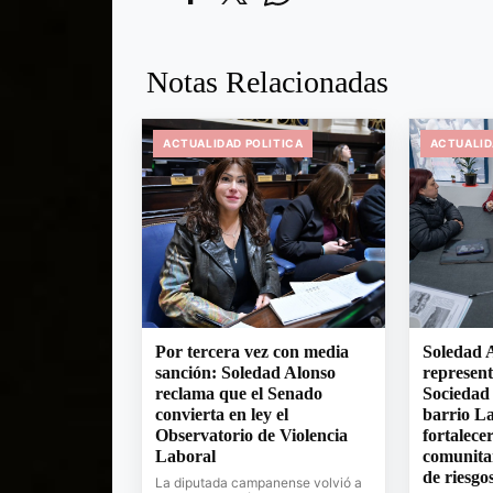
Notas Relacionadas
ACTUALIDAD POLITICA
ACTUALID
Por tercera vez con media
Soledad A
sanción: Soledad Alonso
represent
reclama que el Senado
Sociedad
convierta en ley el
barrio La
Observatorio de Violencia
fortalecer
Laboral
comunita
de riesgo
La diputada campanense volvió a