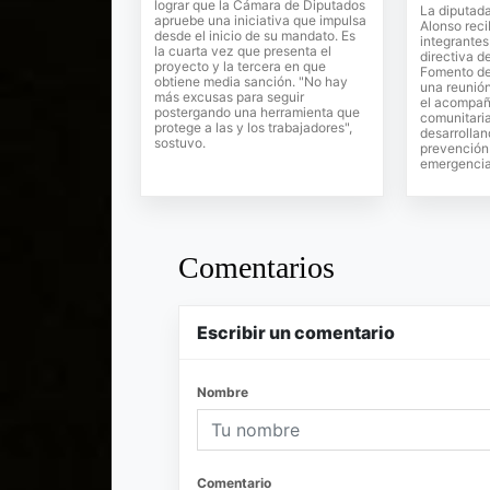
lograr que la Cámara de Diputados
La diputada
apruebe una iniciativa que impulsa
Alonso reci
desde el inicio de su mandato. Es
integrantes
la cuarta vez que presenta el
directiva d
proyecto y la tercera en que
Fomento del
obtiene media sanción. "No hay
una reunión
más excusas para seguir
el acompañ
postergando una herramienta que
comunitari
protege a las y los trabajadores",
desarrollan
sostuvo.
prevención 
emergencia
Comentarios
Escribir un comentario
Nombre
Comentario