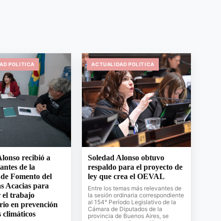
AD POLITICA
ACTUALIDAD POLITICA
lonso recibió a
Soledad Alonso obtuvo
antes de la
respaldo para el proyecto de
 de Fomento del
ley que crea el OEVAL
s Acacias para
Entre los temas más relevantes de
 el trabajo
la sesión ordinaria correspondiente
al 154° Período Legislativo de la
rio en prevención
Cámara de Diputados de la
s climáticos
provincia de Buenos Aires, se