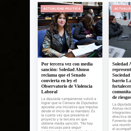
ACTUALIDAD POLITICA
ACTUALID
Por tercera vez con media
Soledad A
sanción: Soledad Alonso
represent
reclama que el Senado
Sociedad
convierta en ley el
barrio La
Observatorio de Violencia
fortalecer
Laboral
comunita
de riesgo
La diputada campanense volvió a
lograr que la Cámara de Diputados
La diputada
apruebe una iniciativa que impulsa
Alonso reci
desde el inicio de su mandato. Es
integrantes
la cuarta vez que presenta el
directiva d
proyecto y la tercera en que
Fomento del
obtiene media sanción. "No hay
una reunión
más excusas para seguir
el acompañ