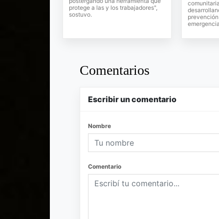
postergando una herramienta que
comunitari
protege a las y los trabajadores",
desarrollan
sostuvo.
prevención 
emergencia
Comentarios
Escribir un comentario
Nombre
Comentario