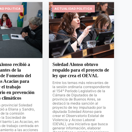
AD POLITICA
ACTUALIDAD POLITICA
lonso recibió a
Soledad Alonso obtuvo
antes de la
respaldo para el proyecto de
 de Fomento del
ley que crea el OEVAL
s Acacias para
Entre los temas más relevantes de
 el trabajo
la sesión ordinaria correspondiente
al 154° Período Legislativo de la
rio en prevención
Cámara de Diputados de la
s climáticos
provincia de Buenos Aires, se
destacó la media sanción al
 provincial Soledad
proyecto de ley impulsado por la
bió a Eliana y Sandro,
diputada Soledad Alonso para
 de la comisión
crear el Observatorio Estatal de
e la Sociedad de
Violencia y Acoso Laboral
 barrio Las Acacias, en
(OEVAL), una iniciativa que busca
 de trabajo centrada en
generar información, elaborar
amiento a las acciones