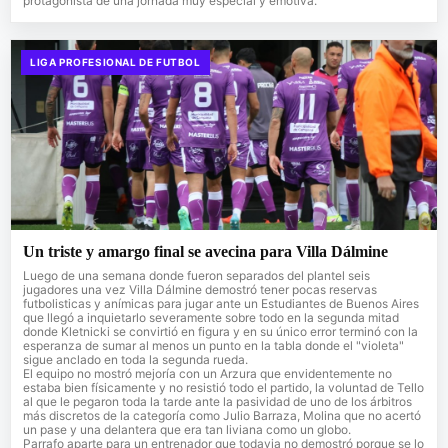
protagonista de una jornada muy especial y emotiva.
LIGA PROFESIONAL DE FUTBOL
Un triste y amargo final se avecina para Villa Dálmine
Luego de una semana donde fueron separados del plantel seis
jugadores una vez Villa Dálmine demostró tener pocas reservas
futbolisticas y anímicas para jugar ante un Estudiantes de Buenos Aires
que llegó a inquietarlo severamente sobre todo en la segunda mitad
donde Kletnicki se convirtió en figura y en su único error terminó con la
esperanza de sumar al menos un punto en la tabla donde el "violeta"
sigue anclado en toda la segunda rueda.
El equipo no mostró mejoría con un Arzura que envidentemente no
estaba bien físicamente y no resistió todo el partido, la voluntad de Tello
al que le pegaron toda la tarde ante la pasividad de uno de los árbitros
más discretos de la categoría como Julio Barraza, Molina que no acertó
un pase y una delantera que era tan liviana como un globo.
Parrafo aparte para un entrenador que todavia no demostró porque se lo