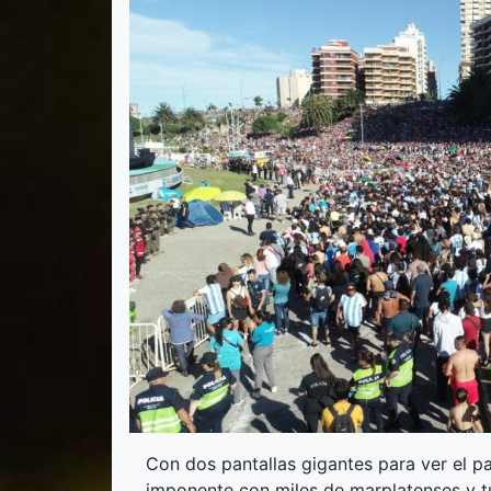
Con dos pantallas gigantes para ver el p
imponente con miles de marplatenses y tur