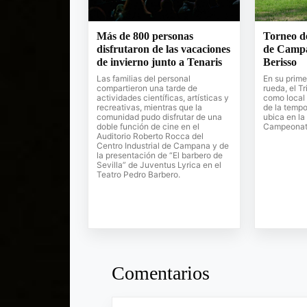
Más de 800 personas
Torneo d
disfrutaron de las vacaciones
de Campa
de invierno junto a Tenaris
Berisso
Las familias del personal
En su prime
compartieron una tarde de
rueda, el T
actividades científicas, artísticas y
como local 
recreativas, mientras que la
de la tempo
comunidad pudo disfrutar de una
ubica en la
doble función de cine en el
Campeonato
Auditorio Roberto Rocca del
Centro Industrial de Campana y de
la presentación de “El barbero de
Sevilla” de Juventus Lyrica en el
Teatro Pedro Barbero.
Comentarios