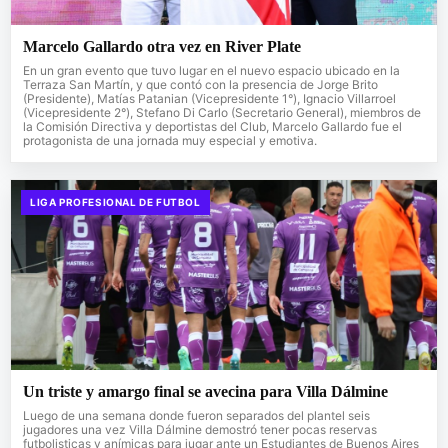
Marcelo Gallardo otra vez en River Plate
En un gran evento que tuvo lugar en el nuevo espacio ubicado en la
Terraza San Martín, y que contó con la presencia de Jorge Brito
(Presidente), Matías Patanian (Vicepresidente 1°), Ignacio Villarroel
(Vicepresidente 2°), Stefano Di Carlo (Secretario General), miembros de
la Comisión Directiva y deportistas del Club, Marcelo Gallardo fue el
protagonista de una jornada muy especial y emotiva.
LIGA PROFESIONAL DE FUTBOL
Un triste y amargo final se avecina para Villa Dálmine
Luego de una semana donde fueron separados del plantel seis
jugadores una vez Villa Dálmine demostró tener pocas reservas
futbolisticas y anímicas para jugar ante un Estudiantes de Buenos Aires