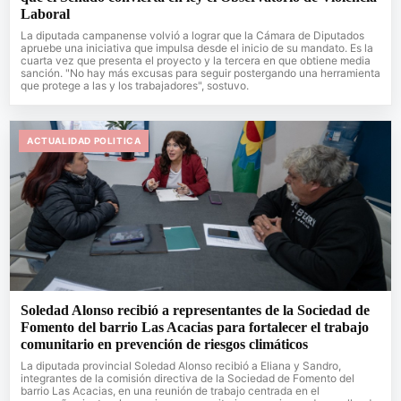
Laboral
La diputada campanense volvió a lograr que la Cámara de Diputados
apruebe una iniciativa que impulsa desde el inicio de su mandato. Es la
cuarta vez que presenta el proyecto y la tercera en que obtiene media
sanción. "No hay más excusas para seguir postergando una herramienta
que protege a las y los trabajadores", sostuvo.
ACTUALIDAD POLITICA
Soledad Alonso recibió a representantes de la Sociedad de
Fomento del barrio Las Acacias para fortalecer el trabajo
comunitario en prevención de riesgos climáticos
La diputada provincial Soledad Alonso recibió a Eliana y Sandro,
integrantes de la comisión directiva de la Sociedad de Fomento del
barrio Las Acacias, en una reunión de trabajo centrada en el