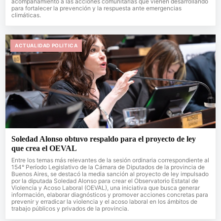
acompañamiento a las acciones comunitarias que vienen desarrollando
para fortalecer la prevención y la respuesta ante emergencias
climáticas.
ACTUALIDAD POLITICA
Soledad Alonso obtuvo respaldo para el proyecto de ley
que crea el OEVAL
Entre los temas más relevantes de la sesión ordinaria correspondiente al
154° Período Legislativo de la Cámara de Diputados de la provincia de
Buenos Aires, se destacó la media sanción al proyecto de ley impulsado
por la diputada Soledad Alonso para crear el Observatorio Estatal de
Violencia y Acoso Laboral (OEVAL), una iniciativa que busca generar
información, elaborar diagnósticos y promover acciones concretas para
prevenir y erradicar la violencia y el acoso laboral en los ámbitos de
trabajo públicos y privados de la provincia.