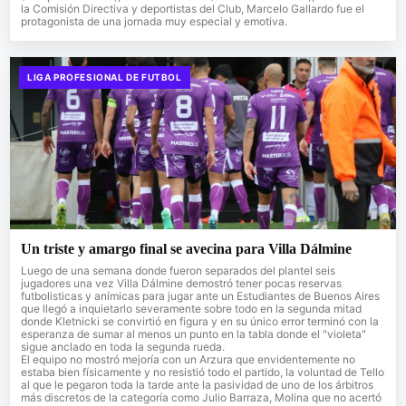
la Comisión Directiva y deportistas del Club, Marcelo Gallardo fue el
protagonista de una jornada muy especial y emotiva.
LIGA PROFESIONAL DE FUTBOL
Un triste y amargo final se avecina para Villa Dálmine
Luego de una semana donde fueron separados del plantel seis
jugadores una vez Villa Dálmine demostró tener pocas reservas
futbolisticas y anímicas para jugar ante un Estudiantes de Buenos Aires
que llegó a inquietarlo severamente sobre todo en la segunda mitad
donde Kletnicki se convirtió en figura y en su único error terminó con la
esperanza de sumar al menos un punto en la tabla donde el "violeta"
sigue anclado en toda la segunda rueda.
El equipo no mostró mejoría con un Arzura que envidentemente no
estaba bien físicamente y no resistió todo el partido, la voluntad de Tello
al que le pegaron toda la tarde ante la pasividad de uno de los árbitros
más discretos de la categoría como Julio Barraza, Molina que no acertó