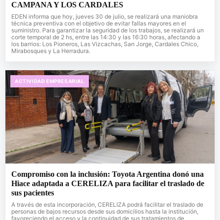
CAMPANA Y LOS CARDALES
EDEN informa que hoy, jueves 30 de julio, se realizará una maniobra
técnica preventiva con el objetivo de evitar fallas mayores en el
suministro. Para garantizar la seguridad de los trabajos, se realizará un
corte temporal de 2 hs, entre las 14:30 y las 16:30 horas, afectando a
los barrios: Los Pioneros, Las Vizcachas, San Jorge, Cardales Chico,
Mirabosques y La Herradura.
ACTIVIDAD EMPRESARIAL
Compromiso con la inclusión: Toyota Argentina donó una
Hiace adaptada a CERELIZA para facilitar el traslado de
sus pacientes
A través de esta incorporación, CERELIZA podrá facilitar el traslado de
personas de bajos recursos desde sus domicilios hasta la institución,
favoreciendo el acceso y la continuidad de sus tratamientos de