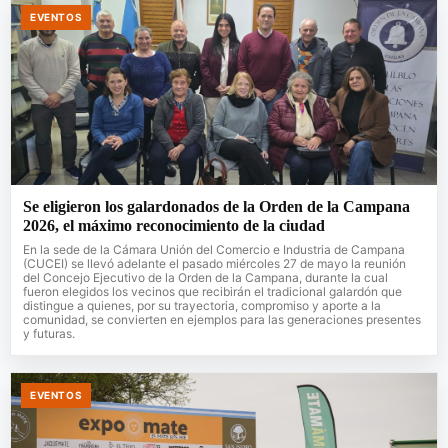
EVENTOS
Se eligieron los galardonados de la Orden de la Campana
2026, el máximo reconocimiento de la ciudad
En la sede de la Cámara Unión del Comercio e Industria de Campana
(CUCEI) se llevó adelante el pasado miércoles 27 de mayo la reunión
del Concejo Ejecutivo de la Orden de la Campana, durante la cual
fueron elegidos los vecinos que recibirán el tradicional galardón que
distingue a quienes, por su trayectoria, compromiso y aporte a la
comunidad, se convierten en ejemplos para las generaciones presentes
y futuras.
EVENTOS