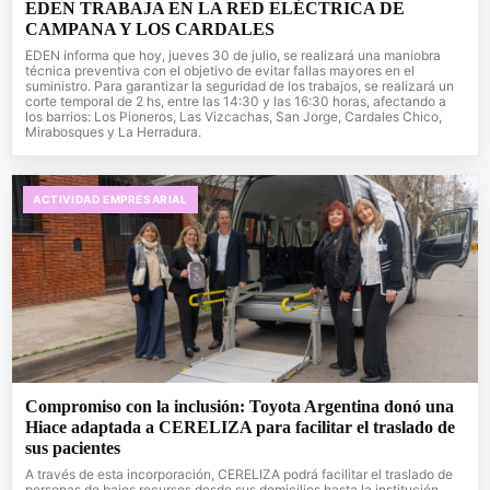
EDEN TRABAJA EN LA RED ELÉCTRICA DE
CAMPANA Y LOS CARDALES
EDEN informa que hoy, jueves 30 de julio, se realizará una maniobra
técnica preventiva con el objetivo de evitar fallas mayores en el
suministro. Para garantizar la seguridad de los trabajos, se realizará un
corte temporal de 2 hs, entre las 14:30 y las 16:30 horas, afectando a
los barrios: Los Pioneros, Las Vizcachas, San Jorge, Cardales Chico,
Mirabosques y La Herradura.
ACTIVIDAD EMPRESARIAL
Compromiso con la inclusión: Toyota Argentina donó una
Hiace adaptada a CERELIZA para facilitar el traslado de
sus pacientes
A través de esta incorporación, CERELIZA podrá facilitar el traslado de
personas de bajos recursos desde sus domicilios hasta la institución,