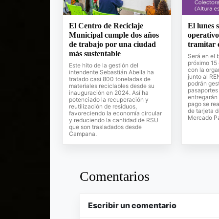
El Centro de Reciclaje
El lunes 
Municipal cumple dos años
operativo
de trabajo por una ciudad
tramitar 
más sustentable
Será en el 
próximo 15 
Este hito de la gestión del
con la orga
intendente Sebastián Abella ha
junto al R
tratado casi 800 toneladas de
podrán gest
materiales reciclables desde su
pasaportes
inauguración en 2024. Así ha
entregarán 
potenciado la recuperación y
pago se rea
reutilización de residuos,
de tarjeta d
favoreciendo la economía circular
Mercado P
y reduciendo la cantidad de RSU
que son trasladados desde
Campana.
Comentarios
Escribir un comentario