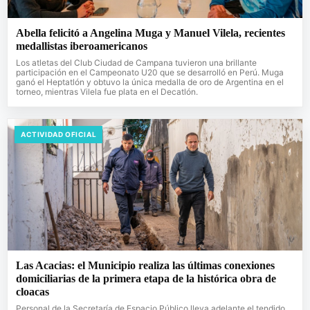
Abella felicitó a Angelina Muga y Manuel Vilela, recientes
medallistas iberoamericanos
Los atletas del Club Ciudad de Campana tuvieron una brillante
participación en el Campeonato U20 que se desarrolló en Perú. Muga
ganó el Heptatlón y obtuvo la única medalla de oro de Argentina en el
torneo, mientras Vilela fue plata en el Decatlón.
ACTIVIDAD OFICIAL
Las Acacias: el Municipio realiza las últimas conexiones
domiciliarias de la primera etapa de la histórica obra de
cloacas
Personal de la Secretaría de Espacio Público lleva adelante el tendido