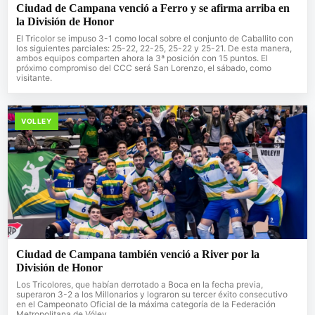
Ciudad de Campana venció a Ferro y se afirma arriba en
la División de Honor
El Tricolor se impuso 3-1 como local sobre el conjunto de Caballito con
los siguientes parciales: 25-22, 22-25, 25-22 y 25-21. De esta manera,
ambos equipos comparten ahora la 3ª posición con 15 puntos. El
próximo compromiso del CCC será San Lorenzo, el sábado, como
visitante.
VOLLEY
Ciudad de Campana también venció a River por la
División de Honor
Los Tricolores, que habían derrotado a Boca en la fecha previa,
superaron 3-2 a los Millonarios y lograron su tercer éxito consecutivo
en el Campeonato Oficial de la máxima categoría de la Federación
Metropolitana de Vóley.