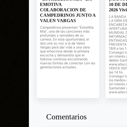
EMOTIVA
10 DE 
COLABORACION DE
2026 Vivi
CAMPEDRINOS JUNTO A
LA BANDA
VALEN VARGAS
LA GIRA D
ENCABEZA
Campedrinos presentan “Estrellita
APERTURA
Mía”, una de las canciones más
MUNDIAL D
profundas y sensibles de su
INFORMAC
carrera. En esta oportunidad, el
ENTRADAS
dúo une su voz a la de Valen
PREVENTA 
Vargas para dar vida a una obra
18/6 a las 
que emociona desde la primera
Conseguí tu
escucha y demuestra que el
sin interés 
folklore continúa encontrando
débito Sant
nuevas formas de conectar con las
www.allacc
generaciones actuales.
VENTA GENE
las 14 hs
Conseguí t
los medios 
sin interés 
Santander 
www.allacc
Comentarios