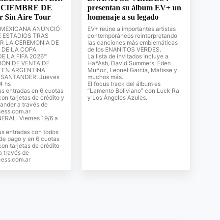
DICIEMBRE DE
presentan su álbum EV+ un
r Sin Aire Tour
homenaje a su legado
 MEXICANA ANUNCIÓ
EV+ reúne a importantes artistas
E ESTADIOS TRAS
contemporáneos reinterpretando
R LA CEREMONIA DE
las canciones más emblemáticas
 DE LA COPA
de los ENANITOS VERDES.
E LA FIFA 2026™
La lista de invitados incluye a
IÓN DE VENTA DE
Ha*Ash, David Summers, Eden
 EN ARGENTINA
Muñoz, Leonel García, Matisse y
SANTANDER: Jueves
muchos más.
14 hs
El focus track del álbum es
s entradas en 6 cuotas
“Lamento Boliviano” con Luck Ra
con tarjetas de crédito y
y Los Ángeles Azules.
ander a través de
ess.com.ar
RAL: Viernes 19/6 a
us entradas con todos
de pago y en 6 cuotas
con tarjetas de crédito
a través de
ess.com.ar