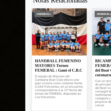
Notas Relacionadas
HANDBALL
HANDBAL
HANDBALL FEMENINO
BICAMP
MAYORES Torneo
FEMEBAL
FEMEBAL : Ganó el C.B.C
del Boat 
coronars
El equipo de Mayores del
Campana Boat Club obtuvo una
Con un rend
gran victoria como visitante frente
de principio
a SAG Polvorines, en un encuentro
del Boat vol
correspondiente a la 12ª fecha del
consagró b
torneo de FEMEBAL disputado en
reafirmando
Los Polvorines.
categoría 
proyecto de
crecer.