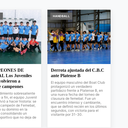
L
HANDBALL
EONES DE
Derrota ajustada del C.B.C
 Los Juveniles
ante Platense B
volvieron a
El equipo masculino del Boat Club
e campeones
protagonizó un verdadero
partidazo frente a Platense B, en
imiento sobresaliente
una nueva fecha del torneo de
 a fin, el equipo Juvenil
clausura de femebal. Fue un
vió a hacer historia: se
encuentro intenso y cambiante,
icampeón de Femebal,
que se definió recién en los últimos
 su dominio en la
segundos, con victoria para el
y consolidando un
visitante por 31-30.
portivo que no deja de