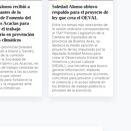
lonso recibió a
Soledad Alonso obtuvo
antes de la
respaldo para el proyecto de
 de Fomento del
ley que crea el OEVAL
s Acacias para
Entre los temas más relevantes de
 el trabajo
la sesión ordinaria correspondiente
al 154° Período Legislativo de la
rio en prevención
Cámara de Diputados de la
s climáticos
provincia de Buenos Aires, se
destacó la media sanción al
 provincial Soledad
proyecto de ley impulsado por la
bió a Eliana y Sandro,
diputada Soledad Alonso para
 de la comisión
crear el Observatorio Estatal de
e la Sociedad de
Violencia y Acoso Laboral
 barrio Las Acacias, en
(OEVAL), una iniciativa que busca
 de trabajo centrada en
generar información, elaborar
amiento a las acciones
diagnósticos y promover acciones
as que vienen
concretas para prevenir y erradicar
do para fortalecer la
la violencia y el acoso laboral en
y la respuesta ante
los ámbitos de trabajo públicos y
s climáticas.
privados de la provincia.