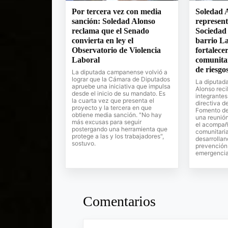
Por tercera vez con media
Soledad A
sanción: Soledad Alonso
represent
reclama que el Senado
Sociedad
convierta en ley el
barrio La
Observatorio de Violencia
fortalecer
Laboral
comunita
de riesgo
La diputada campanense volvió a
lograr que la Cámara de Diputados
La diputada
apruebe una iniciativa que impulsa
Alonso reci
desde el inicio de su mandato. Es
integrantes
la cuarta vez que presenta el
directiva d
proyecto y la tercera en que
Fomento del
obtiene media sanción. "No hay
una reunión
más excusas para seguir
el acompañ
postergando una herramienta que
comunitari
protege a las y los trabajadores",
desarrollan
sostuvo.
prevención 
emergencia
Comentarios